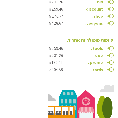
₪231.26
.
bid
₪259.46
.
discount
₪270.74
.
shop
₪428.67
.
coupons
סיומות פופולריות אחרות
₪259.46
.
tools
₪231.26
.
ooo
₪180.49
.
promo
₪304.58
.
cards