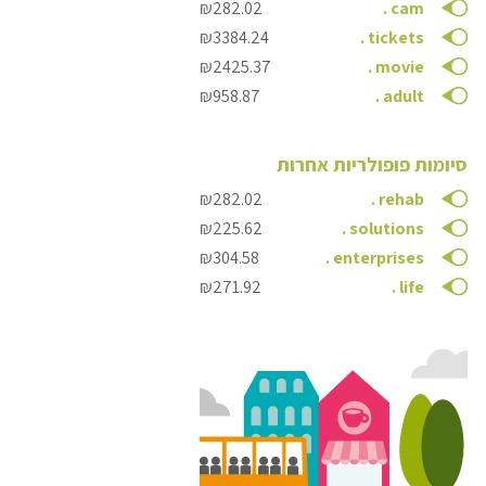
₪282.02
.
cam
₪3384.24
.
tickets
₪2425.37
.
movie
₪958.87
.
adult
סיומות פופולריות אחרות
₪282.02
.
rehab
₪225.62
.
solutions
₪304.58
.
enterprises
₪271.92
.
life