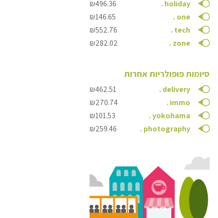
₪496.36
.
holiday
₪146.65
.
one
₪552.76
.
tech
₪282.02
.
zone
סיומות פופולריות אחרות
₪462.51
.
delivery
₪270.74
.
immo
₪101.53
.
yokohama
₪259.46
.
photography