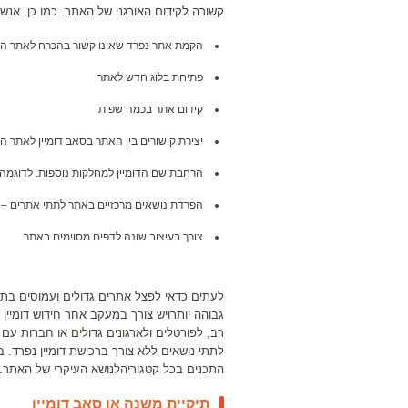
קשורה לקידום האורגני של האתר. כמו כן, אנש
הקמת אתר נפרד שאינו קשור בהכרח לאתר ה
פתיחת בלוג חדש לאתר
קידום אתר בכמה שפות
יצירת קישורים בין האתר בסאב דומיין לאתר הר
הרחבת שם הדומיין למחלקות נוספות. לדוגמה מ
הפרדת נושאים מרכזיים באתר לתתי אתרים – למשל ite.com, games.yoursite.com
צורך בעיצוב שונה לדפים מסוימים באתר
לעתים כדאי לפצל אתרים גדולים ועמוסים בתו
גבוהה יותרויש צורך במעקב אחר חידוש דומיין 
רב, לפורטלים ולארגונים גדולים או חברות ע
לתתי נושאים ללא צורך ברכישת דומיין נפרד. 
התכנים בכל קטגוריהלנושא העיקרי של האתר.
תיקיית משנה או סאב דומיין