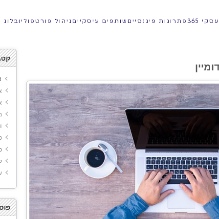
קי 365
פתרונות פיננסיים
שותפים עיסקיים
ניהול פורטפוליו
בלוג
קטג
מיין
d
א
א
ב
ד
ט
כ
ק
ש
פוס