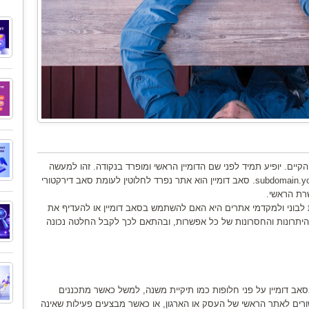
קיים. יופיע תמיד לפני שם הדומיין הראשי ומופרד בנקודה. זהו למעשה
תת דומיין שצורתו נראית לרוב כך: subdomain.yoursite.co.il. סאב דומיין הוא אתר נפרד לחלוטין לעומת סאב דירקטורי
רת הראשי.
 לבוני ולמקדמי אתרים היא האם להשתמש בסאב דומיין או להעדיף את
היתרונות והחסרונות של כל אפשרות, ובהתאם לכך לקבל החלטה נכונה
ב דומיין על פני חלופות כמו תיקיית משנה, למשל כאשר מתכננים
רים לאתר הראשי של העסק או הארגון, או כאשר מבצעים פעילות שאינה