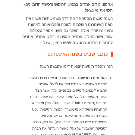
אחסון, קידום אתרים במנועי החיפוש ורכישת הדומיינים?
תלוי את מי נשאל.
השנה פגשנו מספר פריצות דרך משמעותיות ששינו את
מפת האינטרנט העולמית לטובה והפכו אותה למגוונת
ומעניינת יותר. אולם, השנה גם חווינו מספר טלטלות
עזות, אשר המליכו אתרים מסוימים ודחקו אתרים אחרים
לתחתית הדירוג במנוע החיפוש הנפוץ, גוגל.
כוכבי שביט בשמי האינטרנט
הנה מספר תופעות יוצאות דופן שפגשנו השנה:
הסיומות החדשות –
הסיומות החדשות פרצו בסערה
למפת האתרים העולמית ואפשרו לבעלי אתרים
למצוא לעצמם דומיינים צבעוניים יותר, אשר מצד
אחד, מאפשרים לבעל האתר לאפיין את עצמו בצורה
ייחודית (סיומות כ-Guru, Love, Club וכד') ומצד שני
להתנתק משיוך לאומי מוצהר (למשל, הסיומת Co.il
משויכת מראש כסיומת לאתר ישראלי וגולשים
מתייחסים אליו בהתאם, לטוב ולרע). גם כאן, ניכרה
"טביעת האצבע" של גוגל, כאשר העלתה את חברת
האם שלה ALPHABET לדומיין abc.xyz ובכך, כצפוי,