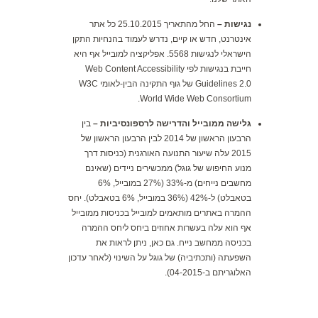
נגישות –
החל מהתאריך 25.10.2015 כל אתר
אינטרנט, חדש או קיים, נדרש לעמוד בהנחיות התקן
הישראלי לנגישות 5568. אפליקציה למובייל אף היא
חייבת בנגישות לפי Web Content Accessibility
Guidelines 2.0 של גוף התקינה הבין-לאומי W3C
World Wide Web Consortium.
גלישה ממובייל והדרישה לרספונסיביות –
בין
הרבעון הראשון של 2014 לבין הרבעון הראשון של
2015 עלה שיעור התנועה האורגנית (כניסות דרך
מנוע החיפוש של גוגל) ממכשירים ניידים (שאינם
מחשבים נייחים) מ-33% (27% במובייל, 6%
בטאבלט) ל-42% (36% במובייל, 6% בטאבלט). יחס
ההמרה באתרים מותאמים למובייל בכניסות ממובייל
אף הוא עלה בעשרות אחוזים ביחס ליחס ההמרה
בכניסה ממחשב נייח. גם כאן, ניתן לראות את
השפעתה (ותכתיביה) של גוגל על השינוי (לאחר עדכון
האלוגריתם ב-04-2015).