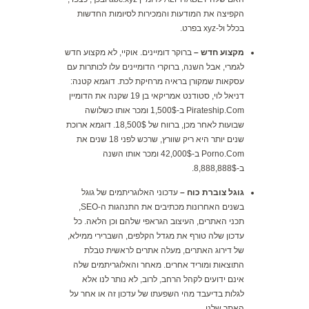
הקפיצה את המודעות והמכירות לסיומות החדשות
בכלל ול-xyz בפרט.
מקצוע חדש –
ברוקר דומיינים. אוקיי, לא מקצוע חדש
לגמרי, אבל השנה, ברוקרי הדומיינים עלו לכותרות עם
עסקאות שמקורן בראיה מרחיקת לכת. דוגמא קטנה:
דניאל לוי, סטודנט אמריקאי בן 19 שקנה את הדומיין
Pirateship.Com ב-1,500$ ומכר אותו כשלושה
שבועות לאחר מכן, ברווח של 18,500$. דוגמא ארוכת
שנים יותר היא ריק שוורץ, שרכש לפני 18 שנים את
Porno.Com ב-42,000$ ומכר אותו השנה
ב-8,888,888$.
גוגל צוברת כוח –
עדכוני האלוגריתמים של גוגל
בשנים האחרונות מכתיבים את התנהגות ה-SEO,
תכני האתרים, העיצוב הגראפי שלהם וכן הלאה. כל
עדכון שלה טורף את מגדל הקלפים, השברירי ממילא,
של דירוג האתרים, מעלה אתרים לראשית טבלת
התוצאות ומוריד אחרים. מאחר והאלוגריתמים שלה
אינם ידועים לקהל הרחב, לרוב, לא נותר לנו אלא
לגלות בדיעבד מהי השפעתו של עדכון זה או אחר על
האתר שלנו.