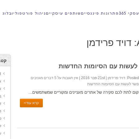
קי 365
פתרונות פיננסיים
שותפים עיסקיים
ניהול פורטפוליו
בלוג
ן
קטג
d
Posted 
דויד פרידמן
| 21st פבר 2016 |
אין תגובות
על 5 דברים מגניבים
א
שר לעשות עם הסיומות החדשות
א
ום לתת לכם סקירה של אתרים מעניינים ומקוריים שמשתמשים...
ב
קרא עוד>
ד
ט
כ
ק
ש