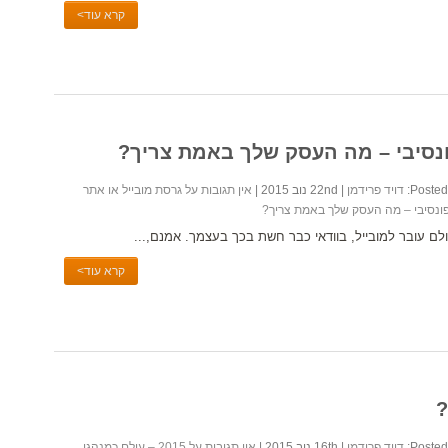
קרא עוד>
ונסיבי – מה העסק שלך באמת צריך?
Posted 
דויד פרידמן
| 22nd נוב 2015 |
אין תגובות
על גרסת מובייל או אתר
ונסיבי – מה העסק שלך באמת צריך?
לם עובר למובייל, בוודאי כבר חשת בכך בעצמך. אמנם,...
קרא עוד>
Posted 
דויד פרידמן
| 16th נוב 2015 |
אין תגובות
על 2015 – עולם כמנהגו