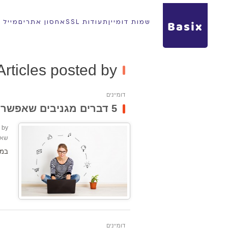
Basix
שמות דומיין
תעודות SSL
אחסון אתרים
מייל עס
Articles posted by: דויד פרידמ
דומיינים
5 דברים מגניבים שאפשר לעשות עם הסיומות החדשות
by:
שאפ
במק
דומיינים