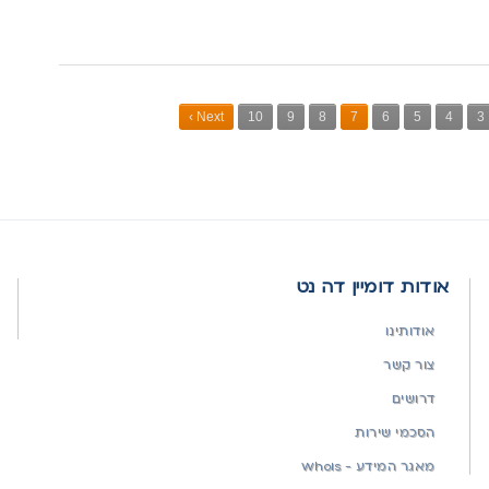
›
Next
10
9
8
7
6
5
4
3
אודות דומיין דה נט
אודותינו
צור קשר
דרושים
הסכמי שירות
מאגר המידע - WhoIs