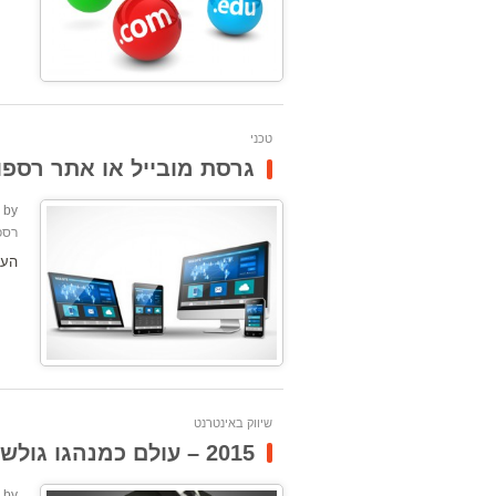
טכני
גרסת מובייל או אתר רספ
by:
רספ
העו
שיווק באינטרנט
2015 – עולם כמנהגו גולש?
by: