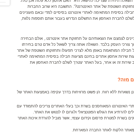
 השאלה היחידה שצריכה להישאל היא "'האם אחסון ללא עלות אכן כולל
חזוקתו השוטפת של אתר האינטרנט?'. התשובה היא שרוב החברות
ילה בסיסית המתאימה לאתרי אינטרנט בסיסיים למדי ובאם מעוניינים
לשלם לחברת האחסון את התשלום הנדרש בעבור אותם תוספות נלוות,
יינים לצמצם את הוצאותיהם על תחזוקת אתר אינטרנט., אולם הבחירה
ך צורכי העסק בלבד. השאלה אותה צריך לשאול כל אדם טרם בחירתו
ל חבילה המותאמת באופן מלא לצרכי תפעולו ותחזוקתו השוטפת של אתר
ות שירות אחסון אתרים בחינם מציעות חבילה בסיסית המתאימה לאתרי
יב שירות זה או אחר, בעל האתר יצטרך לשלם לחברת האחסון את
ם מזה?
ינן נשארות ללא רווח. הן פשוט מרוויחות בדרך עקיפה באמצעות האתר של
רי האינטרנט המאוחסנים בשרת וכך בעלי האתרים צריכים להתמודד עם
ים להרתיע את הגולש הפוטנציאלי ולגרום לו לנטוש את האתר.
ם בשרת למטרת פרסום וקידום עצמי, אשר מוביל להורדת איכות האתר
ר מאתר הלקוח לאתר החברה המארחת.