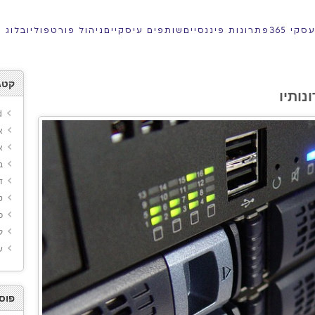
קי 365
פתרונות פיננסיים
שותפים עיסקיים
ניהול פורטפוליו
בלוג
קטג
נותיו
d
א
א
ב
ד
ט
כ
ק
ש
פוס