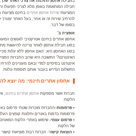
ב
חבילת אחסון ההולמת את צורכי האתר שלך
,
חבילה המותאמת באופן מלא לצרכי תפעולו ות
המציעות
שירות אחסון אתרים
בחינם מציעות חב
להרחיב שירות זה או אחר, בעל האתר יצטרך 
בסופו של דבר.
אופציה ב'
אחסון אתרים בחינם אטרקטיבי לאנשים המעונ
בסוג חבילת אחסון לאתר צריכה להיעשות מתו
בסוג האחסון היא: 'האם אחסון ללא עלות מכי
האינטרנט?' התשובה היא שרוב החברות המציע
אינטרנט בסיסיים למדי ובאם מעוניינים להרח
התשלום הנדרש בעבור אותם תוספות ונלוות.
אחסון אתרים חינמי: מה יוצא לה
חברות אשר מספקות
אחסון אתרים בחינם
, א
הלקוח:
•
פרסומות
–החברות מוכרות שטחי פרסום באת
פרסומות בדמות באנרים וחלונות קופצים העלול
•
פרסום עצמי-
שימוש באתרי הלקוח המאוחסני
של הלקוח.
•
הוצאת קישו
ר- חברות רבות מוציאות קישו