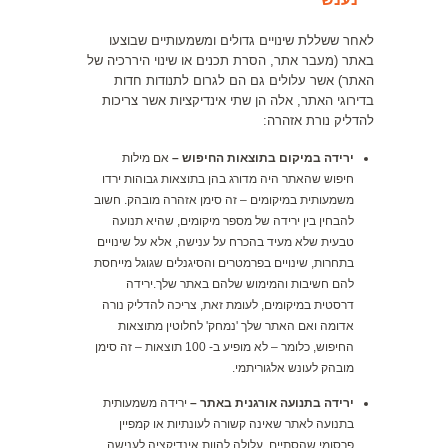
לאחר ששללת שינויים גדולים ומשמעותיים שבוצעו
באתר (מעבר אתר, הסרת תכנים או שינוי היררכיה של
האתר) אשר עלולים גם הם לגרום לתנודות חדות
בדירוגי האתר, אלה הן שתי אינדיקציות אשר צריכות
להדליק נורת אזהרה:
ירידה במיקום בתוצאות החיפוש –
אם מילות
חיפוש שהאתר היה מדורג בהן בתוצאות גבוהות ירדו
משמעותית במיקומים – זה סימן אזהרה מובהק. חשוב
להבחין בין ירידה של מספר מיקומים, שהיא תנועה
טבעית שלא מעיד בהכרח על ענישה, אלא על שינויים
בתחרות, שינויים בפרמטרים והסיגנלים שגוגל מייחסת
להם חשיבות והמימוש שלהם באתר שלך.ירידה
דרסטית במיקומים, לעומת זאת, צריכה להדליק נורה
אדומה ואם האתר שלך 'נמחק' לחלוטין מתוצאות
החיפוש, כלומר – לא מופיע ב- 100 תוצאות – זה סימן
מובהק לעונש אלגוריתמי.
ירידה בתנועה אורגנית באתר –
ירידה משמעותית
בתנועה לאתר שאינה קשורה לעונתיות או קמפיין
פרסומי שהסתיים, עלולה להוות אינדיקציה לענישה