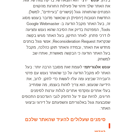
ביניהן:
עונש "ידני"
הוא תוצאה של בדיקת צוות של גוגל
את האתר שלך וזיהוי של פעילות החורגת מהקווים
המנחים שהתוותה גוגל (קישורים "בעייתיים", למשל).
החדשות הטובות (יחסית) הן שכאשר מדובר בעונש מסוג
זה, בעל האתר מקבל הודעה ב- Google Webmaster
Tools, המפרטת בדיוק את הסיבה שהוא נענש ומציעה
לו דרכי פתרון. לאחר התיקון, בעל האתר מגיש בקשה
שנקראת Reconsideration Request, אנשי גוגל בוחנים
מחדש את האתר, ובמידה והאתר תוקן כהלכה, מקבל
בעל האתר הודעה כי הבקשה מאושרת, ואתרו שב
למשחק.
עונש אלגוריתמי
לעומת זאת מסובך הרבה יותר: בעל
האתר לא מקבל הודעה על כך שהאתר נענש עם פרטי
ה'עבירה' שביצע ומה עליו לעשות כדי לתקן. לרוב, את
הידיעה שנענש, הוא צריך לזהות בעצמו, מה שמחייב
בעלי אתרים ומקדמי אתרים לגלות ערנות לסימנים
חריגים, להיות עם יד על הדופק לגבי העדכונים התכופים
שמבצעת גוגל באלגוריתם והשפעתם על דירוגי וביצועי
האתר.
סימנים שעלולים להעיד שהאתר שלכם
נענש