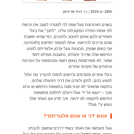
28th יונ 2019
|
by:
דויד פרידמן
בשנים האחרונות גוגל שמה לה למטרה לעצב את הרשת
לפי אמות המידה המקובלות עליה, "לחנך" את בעלי
האתרים ולכוון אותם לעיצוב ולתכנים, כפי שהיא חושבת
שהם צריכים להיראות. אחת למספר חודשים (ולאחרונה
אף באופן שוטף), מבצעת גוגל עדכון אלגוריתם למנוע
החיפוש שלה שדרכי פעולתו, נחשבות ממילא לסוד
שמור, לא מפורסמות באופן רשמי ומבוססות על הערכות
וניתוחים של מקדמי אתרים.
בעלי אתרים ומקדמים נדרשים לנסות להעריך מה עלול
לפגוע בהם, לתקן ולעדכן את דרכי הפעולה שלהם,
בתקווה שהאתר לא יצנח מטה בתוצאות החיפוש או גרוע
מכך – ייענש על ידי גוגל וייעלם לחלוטין מתוצאות
החיפוש לתקופה לא ידועה. איך תדע אם האתר שלך
נענש ע"י גוגל?
עונש ידני או עונש אלגוריתמי?
גוגל מענישה את האתר בשתי דרכים שחשוב להבחין