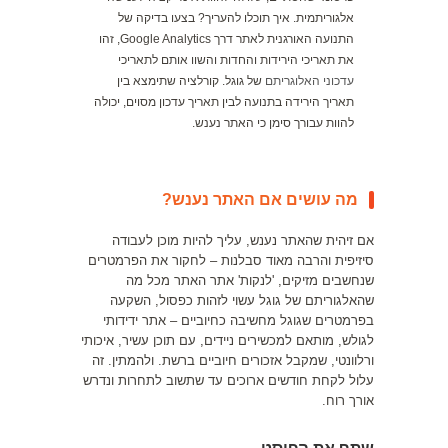
אלגוריתמית. איך תוכלו להעריך? בצעו בדיקה של
התנועה האורגנית לאתר דרך Google Analytics, זהו
את תאריכי הירידות והחדות והשוו אותם לתאריכי
עדכוני האלוגריתם
של גוגל. קורלציה שתימצא בין
תאריך הירידה בתנועה לבין תאריך עדכון מסוים, יכולה
להוות עבורך סימן כי האתר נענש.
מה עושים אם האתר נענש?
אם זיהית שהאתר נענש, עליך להיות מוכן לעבודה
סיזיפית והרבה מאוד סבלנות – לחקור את הפרמטרים
שנחשבים מזיקים, 'לנקות' אתר האתר מכל מה
שהאלגוריתם של גוגל עשוי לזהות כפסול, השקעה
בפרמטרים שגוגל מחשיבה כחיוביים – אתר ידידותי
לגולש, מותאם למכשירים ניידים, עם תוכן עשיר, איכותי
ורלוונטי, שמקבל אזכורים חיוביים ברשת. ולהמתין. זה
עלול לקחת חודשים ארוכים עד שתשוב לתחרות ונדרש
אורך רוח.