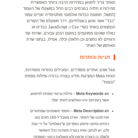
האתר צריך להטען במהירות הרבה ביותר האפשרית.
מהירות זו תלויה בגורמים רבים החל במשקלו של העמוד
(למשל, תמונות כבדות ואלמנטי מולטימדיה יוצרים עמוד
"כבד" אשר נטען בעצלתיים), דרך משקלם של הקודים
הנמצאים באתר (קודי Css ו- JavaScript כבדים או
כאלה שאינם ממוקמים במקום הנכון עבורם, שורות קוד
ורווחים לא נחוצים וכן הלאה) וכלה, אפילו, בנתוני שרת
האחסון של האתר.
תגיות וכותרות
גוגל אוהב אתרים מסודרים, המכילים כותרות מסודרות,
תגיות Meta המציגות מידע בצורה ברורה ומילות מפתח
"נכונות":
תג Meta Keywords
– מילות וביטויי מפתח לחיפוש,
אשר בעזרתם יגיע הגולשים לאתר שלך.
תג Meta Description
– מספר משפטים שמתארים
את תוכנו של האתר. אורכו מוגבל ל-160 תווים (גם
רווחים וסימני פיסוק נספרים) ש"נשלפים" על ידי גוגל,
ולכן, יש לכתוב אותו בצורה מזמינה ככל האפשר
ולשלב בו בצורה זורמת ולא מאולצת ביטויי המפתח