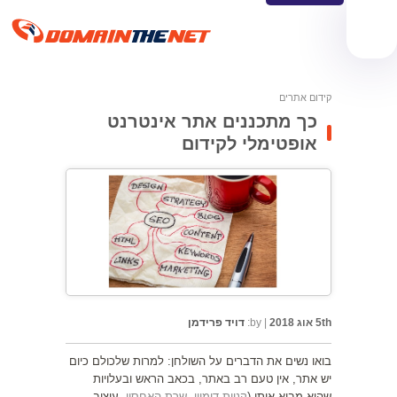
קידום אתרים
כך מתכננים אתר אינטרנט
אופטימלי לקידום
5th אוג 2018
|
by:
דויד פרידמן
בואו נשים את הדברים על השולחן: למרות שלכולם כיום
יש אתר, אין טעם רב באתר, בכאב הראש ובעלויות
שהוא מביא איתו (
קניית דומיין
,
שרת האחסון
, עיצוב