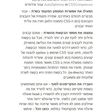
CSSCompressor
או
AutoOptimize
עבור וורדפרס.
הפעילו את אפשרות המטמון המקומי בשרת
– עבור
מבקרים תכופים באתרכם, שמירה מקומית של הקבצים
הקבועים (כמו ה-CSS ותמונת הלוגו) תזרז את עליית
האתר עבורם.
צמצמו את מספר הבקשות מהשרת
– אמנם קבצים
גדולים יותר לוקח זמן רב יותר להוריד, אבל גם בקשות
מרובות לקבצים קטנים מאטות את הגלישה (והשרת).
לכן, כדאי לחפש דרכים למזער את מספר הבקשות.
לדוגמה, מיזוג קבצי CSS ושימוש ב-sprites להצגה של
קטעים בתמונות (כמו לוגואים קטנים, שעדיף להעלות
כתמונה מפוצלת אחת ב-CSS מאשר מספר תמונות
קטנות). מזערו את מספר ההפניות האוטומטיות בתוך
האתר (re-directs). כל בקשת הפניה היא בקשה לשרת.
שלוקחת זמן ומשאבים.
העבירו את הסקריפטים לסוף
– אם אתם משתמשים
בשפות סקריפט באתר שלכם, כדאי להוריד את מה
שאפשר לתחתית הקובץ ולא להשאירו ב-head שעולה
לפני שמוצג תוכן כלשהו. עדיף שהגולש ייראה אתר
שחלקים ממנו לא פעילים מאשר שיחכה עוד כמה שניות
שיעלה אתר פונקציונאלי במלואו.
כווצו הכל
– שימוש