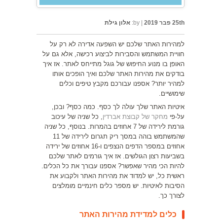
25th פבר 2019
|
by:
אלון גילת
למהירות האתר שלכם יש השפעה אדירה לא רק על
חוויית המשתמש והסבירות לביצוע רכישה, אלא גם על
האופן בו מנוע החיפוש של גוגל מתייחס לאתר. אז איך
בודקים את מהירות האתר שלכם ואיך הופכים אותו
למהיר יותר? אספנו עבורכם מקבץ טיפים וכלים
שימושיים.
איטיות האתר שלך עולה לך כסף. כמה כסף? ובכן,
על-פי
מחקר של קבוצת אברדין
, כל שניה של עיכוב
גורמת לירידה של 7 אחוזים בהמרות. בנוסף, כל שניה
שהמשתמש בוהה במסך ריק תגרום לירידה של 11
אחוזים במספר הדפים הנצפים ו-16 אחוזים של ירידה
בשביעות רצון הגולשים. אז איך גורמים לאתר שלכם
להיות הכי מהיר שאפשר? אספנו עבורך את כל הכלים.
ראשית כל, יש למדוד את מהירות האתר ולקבוע את
הסיבות לאיטיות. יש מספר כלים חינמיים מומלצים
לצורך כך.
כלים למדידת מהירות האתר