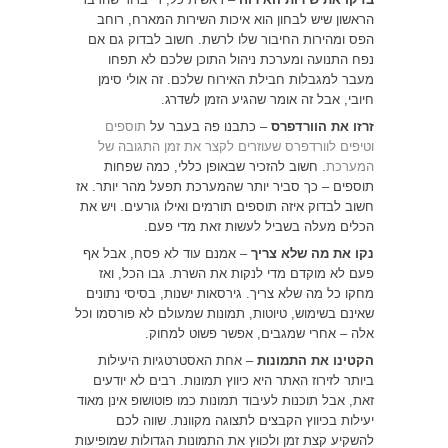
הראשון שיש לבחון הוא איכות השירות המארח, רוחב
הפס ומהירות החיבור שלו לרשת. חשוב לבדוק גם אם
נפח התנועה ומערכת ניהול התוכן שלכם לא תפחו
מעבר למגבלות חבילת האירוח שלכם. זה אולי סימן
חיובי, אבל זה אומר שהגיע הזמן לשדרג.
זרזו את הוורדפרס
– כתבנו פה בעבר על
תוספים
וטיפים לוורדפרס שעוזרים לקצר את זמן התגובה של
המערכת
. חשוב להזכיר שבאופן כללי, כמה שפחות
תוספים – כך סביר יותר שהמערכת תפעל מהר יותר. אז
חשוב לבדוק איזה תוספים תורמים ואילו גורעים. ויש את
הכלים מעלה בשביל לעשות זאת מדי פעם.
נקו את מה שלא צריך
– אמנם עוד לא פסח, אבל אף
פעם לא מוקדם מדי לנקות את השרת. גבו הכל, ואז
מחקו כל מה שלא צריך. גירסאות ישנות, בסיסי נתונים
שאינם בשימוש, טיוטות, תמונות שמעולם לא פורסמו וכל
אלה – אחרי שמגבים, אפשר פשוט למחוק.
הקטינו את התמונות
– אחת האסטרטגיות היעילות
ביותר לזירוז האתר היא כיווץ תמונות. רבים לא יודעים
זאת, אבל תוכנות לעיבוד תמונות כמו פוטושופ אינן מאוד
יעילות בכיווץ הקבצים לתצוגה מקוונת. שווה לכם
להשקיע קצת זמן ולכווץ את התמונות הגדולות שמופיעות