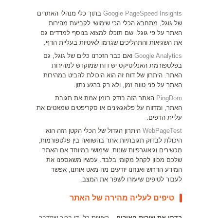
Google PageSpeed Insights
בתוך כלי מנהלי האתרים
של גוגל, מתחבא הכלי הכי שימושי לקביעת מהירות
האתר על פי גוגל. שם תוכלו למצוא בנוסף למדדים גם
את השגיאות והתהליכים שגרמו לאיטיות בעליית הדף.
Google Analytics
ואם כבר הזכרנו כלים של גוגל, גם
בפלטפורמת האנליטיקס יש דוח שמוקדש למהירות
האתר. היתרון של דוח זה הוא היכולת להביט במהירות
האתר על פני טווח זמן, ולא רק ברגע נתון.
PingDom
האתר הזה בודק בזמן אמת את תגובת
האתר, ומדווח על פלאגאינים או סקריפטים שמאטים את
עליית הדפים.
WebPageTest
היתרון הגדול של הכלי הקטן הזה הוא
היכולת לבדוק תגובתיות אתר בהשוואה בין פלטפורמות,
מכשירים וגיאוגרפיות שונות. שימושי במיוחד אם האתר
שלכם מכוון לקהל מקומי בלבד. עכשיו משאספנו את
המידע הדרוש ואנחנו יודעים מה מאט אותנו, אפשר
לעבור לטיפים שיעזרו לשפר את המצב.
טיפים לעליה מהירה של האתר
בדקו את שירות האירוח
– ראשית כל, די ברור שהדבר