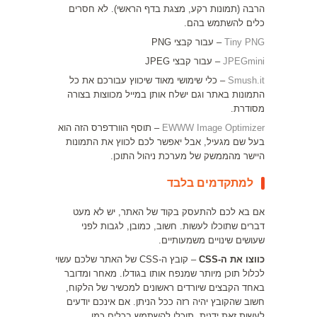
הרבה (תמונות רקע, מצגת בדף הראשי). לא חסרים
כלים להשתמש בהם.
Tiny PNG
– עבור קבצי PNG
JPEGmini
– עבור קבצי JPEG
Smush.it
– כלי שימושי מאוד שיכווץ עבורכם את כל
התמונות באתר וגם ישלח אותן במייל מכווצות בצורה
מסודרת.
EWWW Image Optimizer
– תוסף הוורדפרס הזה הוא
בעל שם מגעיל, אבל יאפשר לכם לכווץ את התמונות
היישר מהממשק של מערכת ניהול התוכן.
למתקדמים בלבד
אם בא לכם להתעסק בקוד של האתר, יש לא מעט
דברים שתוכלו לעשות. חשוב, כמובן, לגבות לפני
שעושים שינויים משמעותיים.
כווצו את ה-CSS
– קובץ ה-CSS של האתר שלכם עשוי
לכלול תוכן מיותר שמנפח אותו בגודלו. מאחר ומדובר
באחד הקבצים שיורדים ראשונים למכשיר של הלקוח,
חשוב שהקובץ יהיה רזה ככל הניתן. אם אינכם יודעים
לעשות זאת ידנית, תוכלו להשתמש בכלים כמו