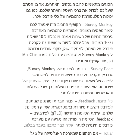
הסוגים מתאימים לרוב העסקים והאתרים, אך מן הסתם
שעליכם לבדוק את צרכי העסק והאתר שלכם, כמו גם
יכולות הפלטפורמה להטמעה של כלי פידבק אלה.
Survey Monkey
– הקופיף החביב הזה יאפשר לכם
ליצור טפסים מגוונים וממותגים להטמעה באתרכם.
גירסת החינם של השירות אמנם מוגבלת ל-10 שאלות
ו-100 מגיבים, אבל יכולה להיות שימושית גם לקבלת
פידבק על האתר, למחקרי שוק, סקרי עובדים וכדומה.
ל-Survey Monkey אינטגרציה עם כלים כמו MailChimp
(כן, עוד קופיף) ואחרים.
Survey Face
– בדומה לשירות של Survey Monkey,
גם כאן תקבלו מערכת גמישה וידידותית למשתמש
ליצירה של שאלוני שביעות רצון ופידבק. יצויין שהיתרון של
שירות זה הוא היעדר תכנית בתשלום, כך שכל היכולות
והאפשרויות זמינות בחינם לגמרי.
כלי סיומת feedback.
– עבור חברות ומותגים שנותנים
לפידבק חשיבות מיוחדת באסטרטגיית השיווק המקוונת
שלהם, קיימת הסיומת החדשה (gTLD) לפידבקים –
feedback. הסיומת היעודית הזו מגיעה עם מערכת
פידבקים חינמית לאתר,
עליה כבר כתבנו בעבר בבלוג
.
Hotjar
– אם הנתונים שמערכת האנליטיקה של גוגל