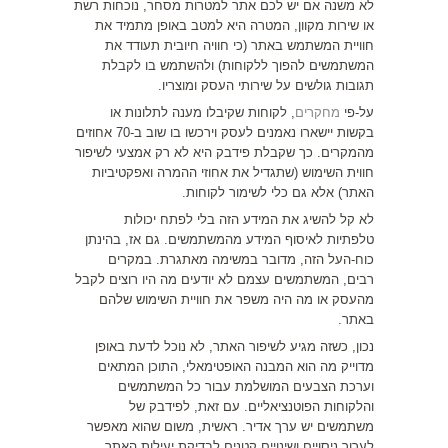
לא משנה אם יש לכם אתר למטרות מסחר, נוכחות רשת
או שירות מקוון, המטרה היא למטב באופן מתמיד את
חוויית המשתמש באתר (כי חוויה חיובית תעודד את
המשתמשים להפוך ללקוחות) ולהשתמש בו לקבלת
תגובות גולשים על שירותי העסק ומוצריו.
על-פי
מחקרים
, לקוחות שקיבלו מענה לתלונות או
בקשות יישארו נאמנים לעסק וירכשו בו שוב ב-70 אחוזים
מהמקרים. כך שקבלת פידבק היא לא רק אמצעי לשיפור
חווית השימוש (שתגדיל את אחוזי ההמרה ואפקטיביות
האתר) אלא גם כלי לשימור לקוחות.
לא קל להשיג את המידע הזה בלי לפתח יכולות
טלפתיות לאיסוף המידע מהמשתמשים. גם אז, בהינתן
כוח-העל הזה, מדובר במשימה מאתגרת. במקרים
רבים, המשתמשים עצמם לא יודעים מה היו רוצים לקבל
מהעסק או מה היה משפר את חוויית השימוש שלהם
באתר.
נכון, כשזה מגיע לשיפור האתר, לא נוכל לדעת באופן
מדוייק מה הוא המבנה האופטימאלי, התוכן המתאים
וערכת הצבעים המושלמת עבור כל המשתמשים
והלקוחות הפוטנציאליים. עם זאת, לפידבק של
משתמשים יש ערך אדיר. ראשית, משום שהוא מאפשר
לערוך ניסויים ושינויים קטנים לבדיקת יעילות האתר.