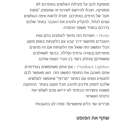
מספקת לכם על פעילות הגולשים באתרכם לא
מספיקה, תוכלו להירשם לשירות זה שמספק "מפות
חום" של הדפים באתרכם. תוכלו לראות איפה הגולשים
נוטים לגלול, להקליק ולהניע את העכבר באתר שלכם
בדרכם במורד משפך ההמרה.
Hively
– השירות הזה מיועד לעסקים בהם צוות
העובדים מתקשר דרך קבע עם הלקוחות באופן מקוון.
הכלי הפשוט הזה שואל את הלקוחות אם היו מרוצים
מחווייתם (בצורה גרפית וקלילה, בניגוד לשאלונים
ומשאלים) ומחלק ניקוד בין חברי הצוות שלכם.
Feedback Lightbox
– אם אתם משתמשים בוורדפרס,
אתם תאהבו את התוסף הפשוט הזה. הוא מאפשר לכם
להטמיע טופס עם כפתור "מרחף" שיאפשר לגולשים
שלכם לספק פידבק ולהגיב מכל מקום באתר. ההתקנה
פשוטה והשירות הבסיסי לא ידרוש מכם לשלוף את
כרטיס האשראי.
מכירים עוד כלים שימושיים? ספרו לנו בתגובות!
שתף את הפוסט