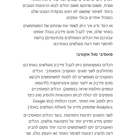
ושנית, משום שדווקא משם יכולים לבוא הרעיונות הטובים
ביותר לשיפור שפשוט לא ראינו מנקודת המבט שלנו
כמנהלי אתרים ובעלי עסקים.
אז כיצד נדע איך ניתן לשפר את שהותם של המשתמשים
באתר שלנו, ואיך לקבל מהם פידבק בונה? אספנו
עבורכם את הכלים המומלצים (והחינמיים) ברשת
לאיסוף חוות דעת מגולשים באתרכם.
פאסיבי מול אקטיבי
הכלים באמצעותם ניתן לקבל פידבק מגולשים באתרכם
מתחלקים לשני סוגים: האקטיבי והפאסיבי. הכלים
האקטיביים מאפשרים לנו לפנות למשתמשים ולבקש
מהם פידבק או ליצור עמם אינטראקציה (לדוגמא:
טספים וחלונות שיחה בממשק). הכלים הפאסיביים
מספקים לנו יכולת לבחון התנהגויות ולהסיק מהן כיצד
ניתן למטב את האתר, תכניו ויכולותיו (כמו Google
Analytics שמספק מידע על פעולות הגולשים באתר).
לשני הסוגים יתרונות וחסרונות. בעוד הכלים הפאסיביים
יספקו מידע מדוייק יותר על התנהגות גולשים, הכלים
האקטיביים יתנו למשתמשים הרבה יותר מקום להביע
דעה ולהציג רעיונות לשיפור האתר (או העסק כולו). שני