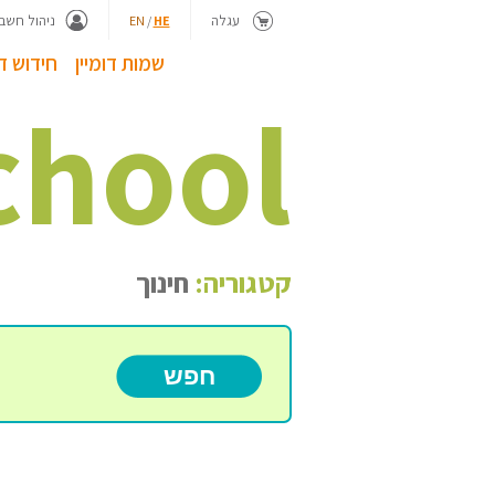
עגלה
ניהול חשבו
EN
/
HE
שמות דומיין
חידוש דו
chool
קטגוריה:
חינוך