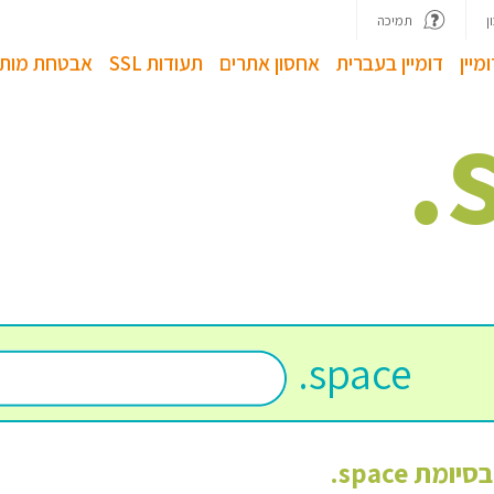
ן
תמיכה
מיין
דומיין בעברית
אחסון אתרים
תעודות SSL
אבטחת מותג
.
.
space
 בסיומת
space
.