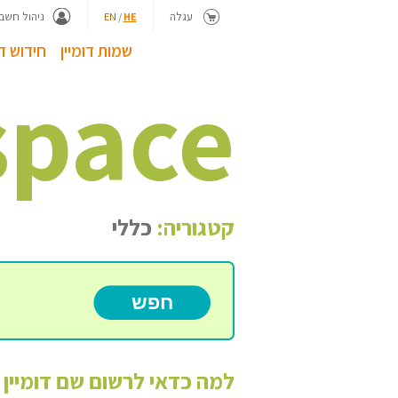
עגלה
ניהול חשבו
EN
/
HE
שמות דומיין
חידוש דו
space
קטגוריה:
כללי
למה כדאי לרשום שם דומיין