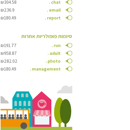
₪304.58
.
chat
₪236.9
.
email
₪180.49
.
report
סיומות פופולריות אחרות
₪191.77
.
run
₪958.87
.
adult
₪282.02
.
photo
₪180.49
.
management