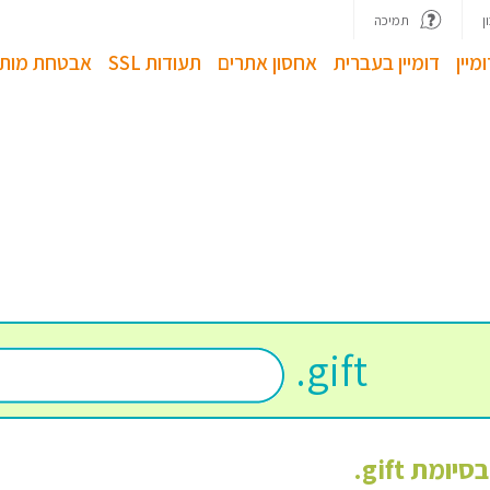
ן
תמיכה
מיין
דומיין בעברית
אחסון אתרים
תעודות SSL
אבטחת מותג
.
gift
 בסיומת
gift
.