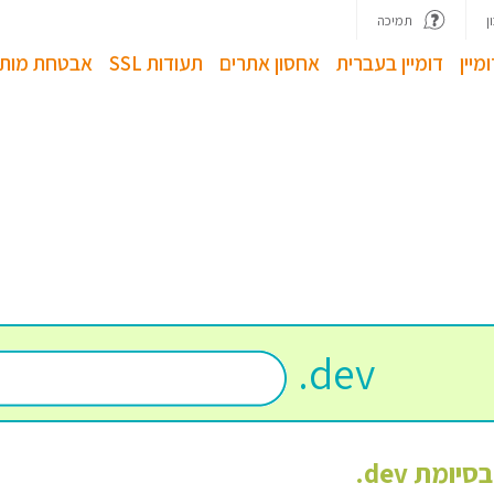
ן
תמיכה
מיין
דומיין בעברית
אחסון אתרים
תעודות SSL
אבטחת מותג
.
dev
 בסיומת
dev
.